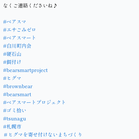
なくご連絡くださいね♪
#ベアスマ
#エサごみゼロ
#ベアスマート
#白川町内会
#硬石山
#餌付け
#bearsmartproject
#ヒグマ
#brownbear
#bearsmart
#ベアスマートプロジェクト
#ゴミ拾い
#tsunagu
#札幌市
＃ヒグマを寄せ付けないまちづくり