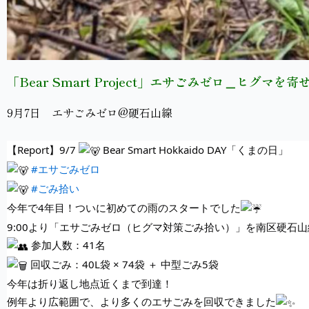
「Bear Smart Project」エサごみゼロ＿ヒグマ
9月7日 エサごみゼロ@硬石山線
【Report】9/7
Bear Smart Hokkaido DAY「くまの日」
#エサごみゼロ
#ごみ拾い
今年で4年目！ついに初めての雨のスタートでした
9:00より「エサごみゼロ（ヒグマ対策ごみ拾い）」を南区硬石
参加人数：41名
回収ごみ：40L袋 × 74袋 ＋ 中型ごみ5袋
今年は折り返し地点近くまで到達！
例年より広範囲で、より多くのエサごみを回収できました