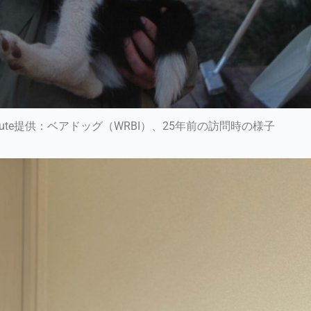
r Institute提供：ベアドッグ（WRBI）、25年前の訪問時の様子